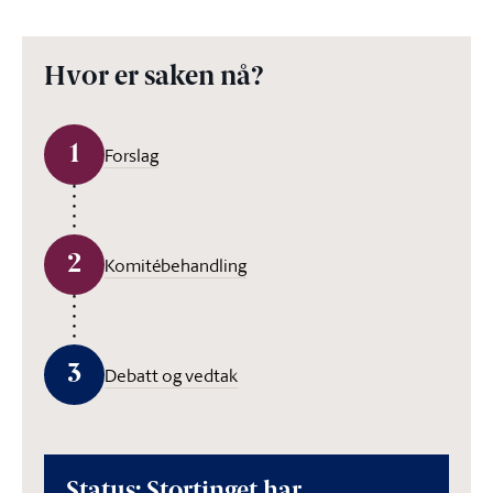
Hvor er saken nå?
1
Forslag
2
Komitébehandling
3
Debatt og vedtak
Status: Stortinget har