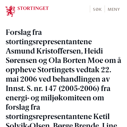
Stortinget.no
SØK
MENY
Forslag fra
stortingsrepresentantene
Asmund Kristoffersen, Heidi
Sørensen og Ola Borten Moe om å
oppheve Stortingets vedtak 22.
mai 2006 ved behandlingen av
Innst. S. nr. 147 (2005-2006) fra
energi- og miljøkomiteen om
forslag fra
stortingsrepresentantene Ketil
Solvik-Olsen, Børge Brende, Line