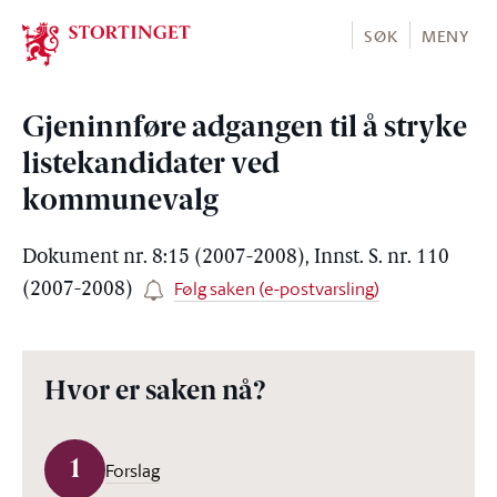
Stortinget.no
SØK
MENY
Gjeninnføre adgangen til å stryke
listekandidater ved
kommunevalg
Dokument nr. 8:15 (2007-2008), Innst. S. nr. 110
Følg saken (e-postvarsling)
(2007-2008)
Hvor er saken nå?
1
Forslag