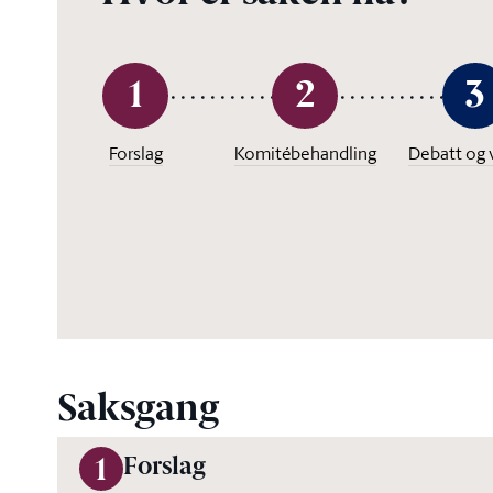
1
2
3
Forslag
Komitébehandling
Debatt og 
Saksgang
Forslag
1