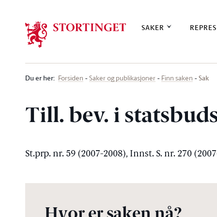
Stortinget.no
SAKER
REPRES
Du er her
:
Sak
Forsiden
Saker og publikasjoner
Finn saken
Till. bev. i statsbud
St.prp. nr. 59 (2007-2008), Innst. S. nr. 270 (200
Hvor er saken nå?