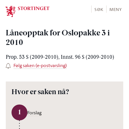
Stortinget.no
SØK
MENY
Låneopptak for Oslopakke 3 i
2010
Prop. 53 S (2009-2010), Innst. 96 S (2009-2010)
Følg saken (e-postvarsling)
Hvor er saken nå?
1
Forslag