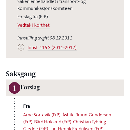
Saken er behandlet i transport- og
kommunikasjonskomiteen
Forslag fra (FrP)
Vedtak i korthet
Innstilling avgitt 08.12.2011
Innst. 115 S (2011-2012)
Saksgang
1
Forslag
Fra
Arne Sortevik (FrP)
,
Åshild Bruun-Gundersen
(FrP)
,
Bård Hoksrud (FrP)
,
Christian Tybring-
Gjedde (FrP)
,
Jan-Henrik Fredriksen (FrP)
,