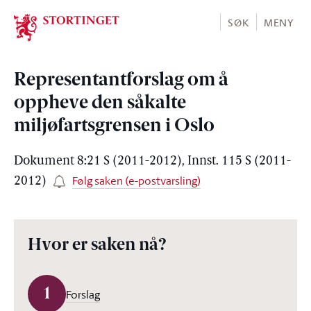
Stortinget.no
SØK
MENY
Representantforslag om å
oppheve den såkalte
miljøfartsgrensen i Oslo
Dokument 8:21 S (2011-2012), Innst. 115 S (2011-
Følg saken (e-postvarsling)
2012)
Hvor er saken nå?
1
Forslag