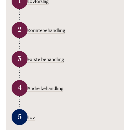
1
Lovforslag
2
Komitébehandling
3
Første behandling
4
Andre behandling
5
Lov