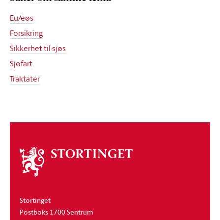
Eu/eøs
Forsikring
Sikkerhet til sjøs
Sjøfart
Traktater
Om
stortinget
Stortinget
Postboks 1700 Sentrum