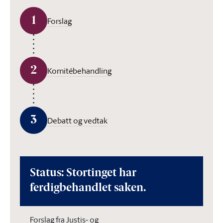
1
Forslag
2
Komitébehandling
3
Debatt og vedtak
Status: Stortinget har
ferdigbehandlet saken.
Forslag fra Justis- og