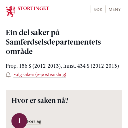
Stortinget.no
SØK
MENY
Ein del saker på
Samferdselsdepartementets
område
Prop. 156 S (2012-2013), Innst. 434 S (2012-2013)
Følg saken (e-postvarsling)
Hvor er saken nå?
1
Forslag