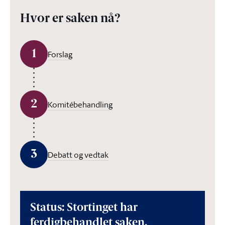
Hvor er saken nå?
1
Forslag
2
Komitébehandling
3
Debatt og vedtak
Status: Stortinget har
ferdigbehandlet saken.