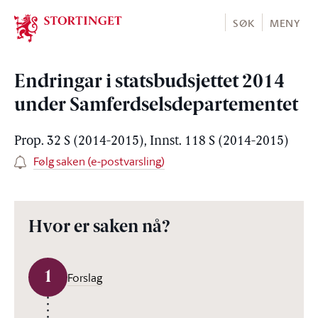
Stortinget.no
SØK
MENY
Endringar i statsbudsjettet 2014
under Samferdselsdepartementet
Prop. 32 S (2014-2015), Innst. 118 S (2014-2015)
Følg saken (e-postvarsling)
Hvor er saken nå?
1
Forslag