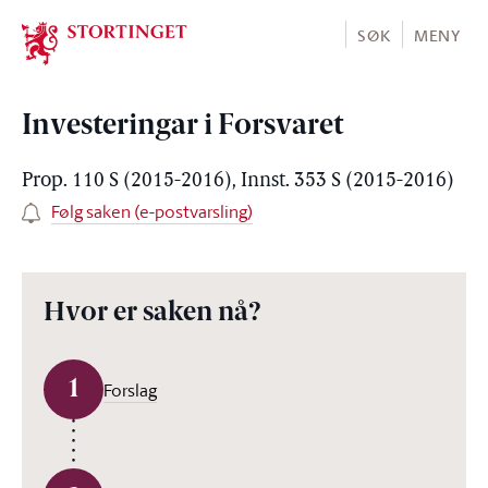
Stortinget.no
SØK
MENY
Investeringar i Forsvaret
Prop. 110 S (2015-2016), Innst. 353 S (2015-2016)
Følg saken (e-postvarsling)
Hvor er saken nå?
1
Forslag