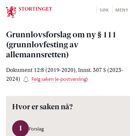
Stortinget.no
SØK
MENY
Grunnlovsforslag om ny § 111
(grunnlovfesting av
allemannsretten)
Dokument 12:8 (2019-2020), Innst. 307 S (2023-
Følg saken (e-postvarsling)
2024)
Hvor er saken nå?
1
Forslag