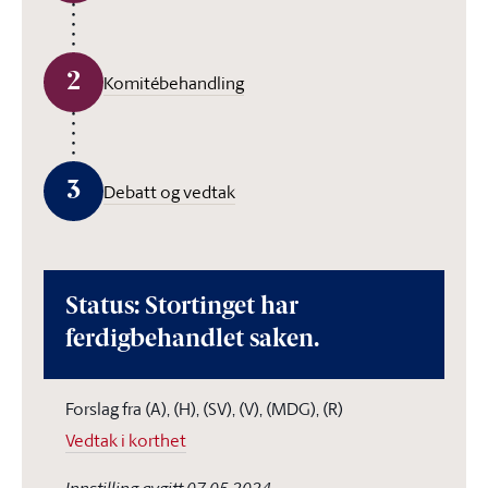
2
Komitébehandling
3
Debatt og vedtak
Status: Stortinget har
ferdigbehandlet saken.
Forslag fra (A), (H), (SV), (V), (MDG), (R)
Vedtak i korthet