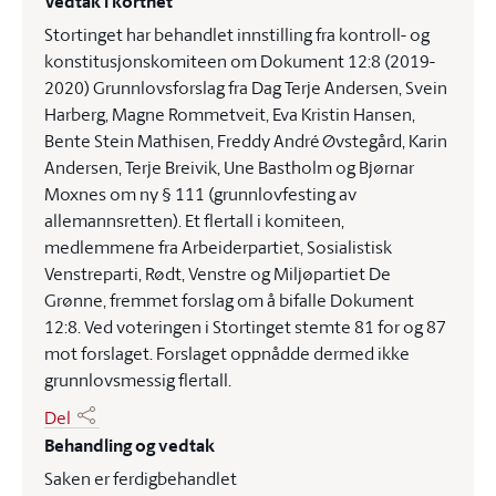
Vedtak i korthet
Stortinget har behandlet innstilling fra kontroll- og
konstitusjonskomiteen om Dokument 12:8 (2019-
2020) Grunnlovsforslag fra Dag Terje Andersen, Svein
Harberg, Magne Rommetveit, Eva Kristin Hansen,
Bente Stein Mathisen, Freddy André Øvstegård, Karin
Andersen, Terje Breivik, Une Bastholm og Bjørnar
Moxnes om ny § 111 (grunnlovfesting av
allemannsretten). Et flertall i komiteen,
medlemmene fra Arbeiderpartiet, Sosialistisk
Venstreparti, Rødt, Venstre og Miljøpartiet De
Grønne, fremmet forslag om å bifalle Dokument
12:8. Ved voteringen i Stortinget stemte 81 for og 87
mot forslaget. Forslaget oppnådde dermed ikke
grunnlovsmessig flertall.
Del
Behandling og vedtak
Saken er ferdigbehandlet