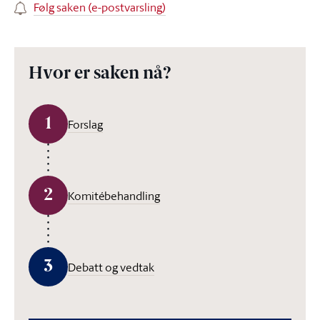
Følg saken (e-postvarsling)
Hvor er saken nå?
1
Forslag
2
Komitébehandling
3
Debatt og vedtak