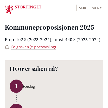
Stortinget.no
SØK
MENY
Kommuneproposisjonen 2025
Prop. 102 S (2023-2024), Innst. 440 S (2023-2024)
Følg saken (e-postvarsling)
Hvor er saken nå?
1
Forslag