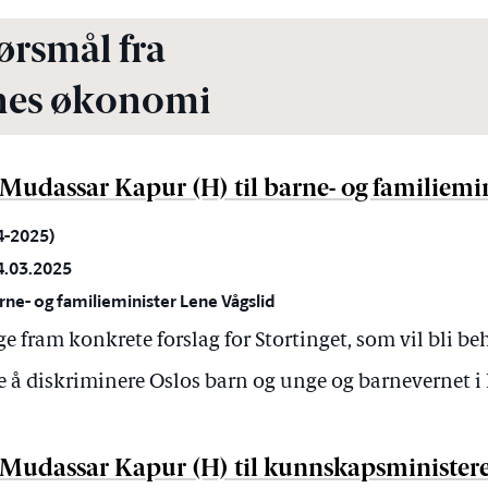
ørsmål fra
es økonomi
a Mudassar Kapur (H) til barne- og familiemi
24-2025)
4.03.2025
rne- og familieminister Lene Vågslid
e fram konkrete forslag for Stortinget, som vil bli be
e å diskriminere Oslos barn og unge og barnevernet 
a Mudassar Kapur (H) til kunnskapsminister