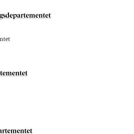
ingsdepartementet
ntet
rtementet
partementet