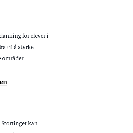
danning for elever i
a til å styrke
te områder.
ren
t Stortinget kan