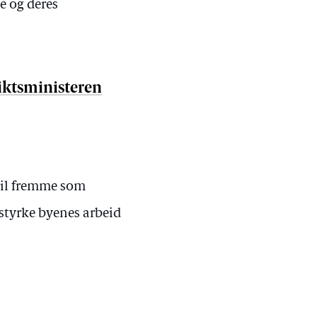
e og deres
iktsministeren
 vil fremme som
 styrke byenes arbeid