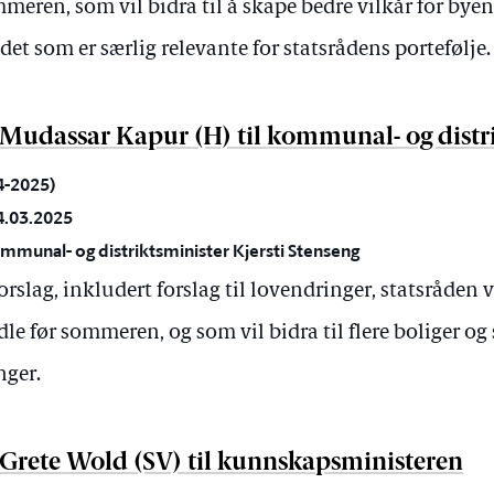
eren, som vil bidra til å skape bedre vilkår for byen
et som er særlig relevante for statsrådens portefølje.
a Mudassar Kapur (H) til kommunal- og distr
24-2025)
4.03.2025
mmunal- og distriktsminister Kjersti Stenseng
rslag, inkludert forslag til lovendringer, statsråden
le før sommeren, og som vil bidra til flere boliger og
nger.
a Grete Wold (SV) til kunnskapsministeren