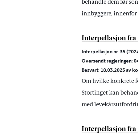
behandle dem før somm
innbyggere, innenfor d
Interpellasjon fr
Interpellasjon nr. 35 (20
Oversendt regjeringen: 0
Besvart: 18.03.2025 av ko
Om hvilke konkrete fo
Stortinget kan behand
med levekårsutfordri
Interpellasjon fr