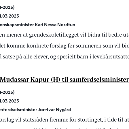
24-2025)
4.03.2025
unnskapsminister Kari Nessa Nordtun
 mener at grendeskoletillegget vil bidra til bedre ut
det komme konkrete forslag før sommeren som vil bidr
satse på alle elever, og spesielt barn i levekårsutsat
a Mudassar Kapur (H) til samferdselsministe
24-2025)
4.03.2025
amferdselsminister Jon-Ivar Nygård
slag vil statsråden fremme for Stortinget, i tide til a