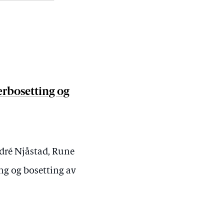
ærbosetting og
ndré Njåstad, Rune
ng og bosetting av