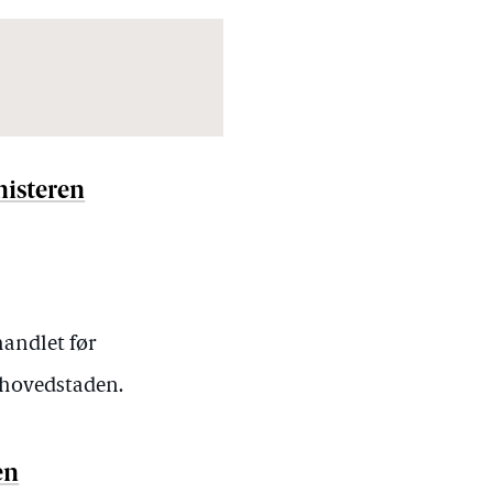
nisteren
handlet før
i hovedstaden.
en