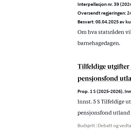
Interpellasjon nr. 39 (20
Oversendt regjeringen: 2
Besvart: 08.04.2025 av k
Om hva statsråden vi
barnehagedagen.
Tilfeldige utgifte
pensjonsfond utl
Prop. 1 S (2025-2026), Inn
lnnst. 5 S Tilfeldige 
pensjonsfond utland
Budsjett | Debatt og vedt