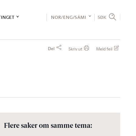
TINGET
NOR/ENG/SÁMI
SØK
Del
Skriv ut
Meld feil
Flere saker om samme tema: