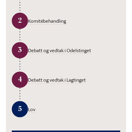
2
Komitébehandling
3
Debatt og vedtak i Odelstinget
4
Debatt og vedtak i Lagtinget
5
Lov