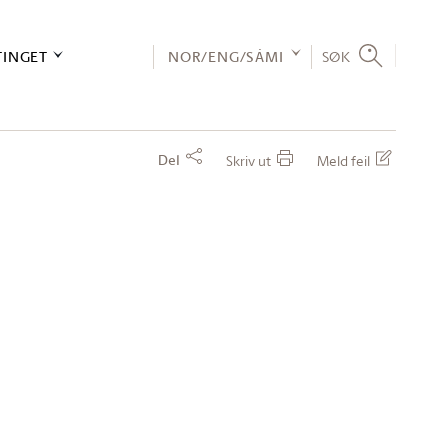
TINGET
NOR/ENG/SÁMI
SØK
Del
Skriv ut
Meld feil