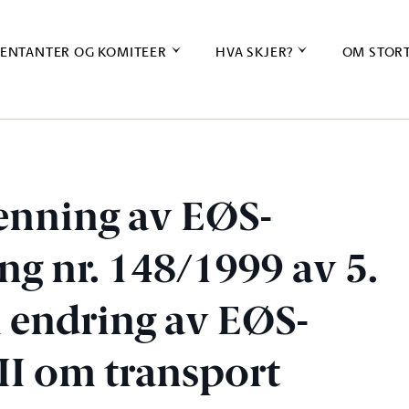
ENTANTER OG KOMITEER
HVA SKJER?
OM STOR
enning av EØS-
g nr. 148/1999 av 5.
endring av EØS-
II om transport