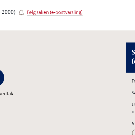
Følg saken (e-postvarsling)
9-2000)
S
f
F
S
vedtak
U
u
I