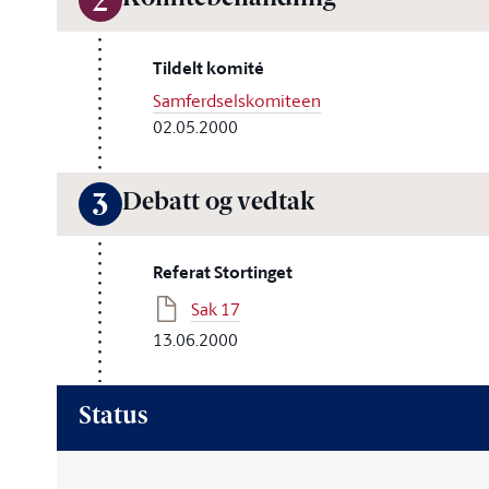
2
Tildelt komité
Samferdselskomiteen
02.05.2000
Debatt og vedtak
3
Referat Stortinget
Sak 17
13.06.2000
Status