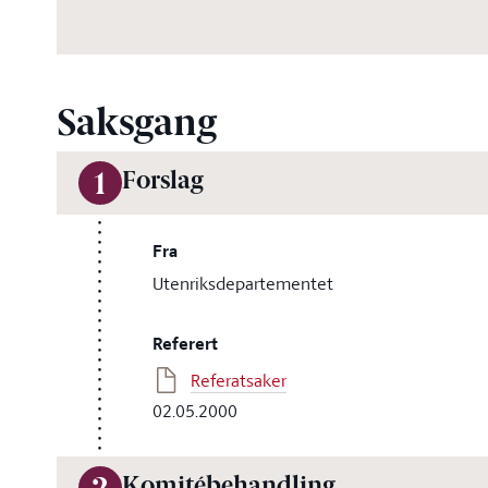
Saksgang
Forslag
1
Fra
Utenriksdepartementet
Referert
Referatsaker
02.05.2000
Komitébehandling