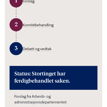
1
Forslag
2
Komitébehandling
3
Debatt og vedtak
Status: Stortinget har
ferdigbehandlet saken.
Forslag fra Arbeids- og
administrasjonsdepartementet