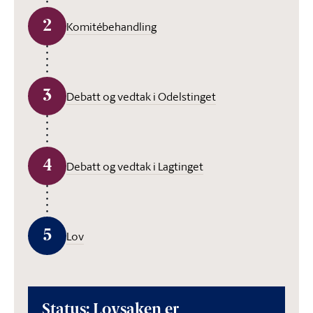
2
Komitébehandling
3
Debatt og vedtak i Odelstinget
4
Debatt og vedtak i Lagtinget
5
Lov
Status: Lovsaken er