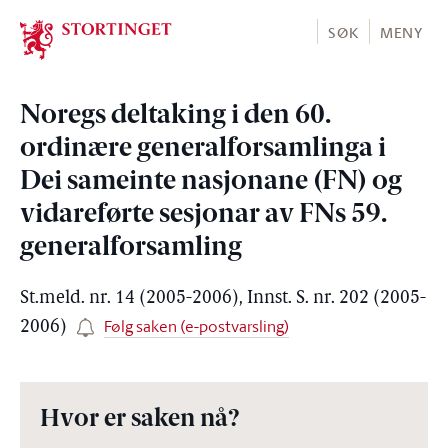
Stortinget.no
SØK
MENY
Noregs deltaking i den 60.
ordinære generalforsamlinga i
Dei sameinte nasjonane (FN) og
vidareførte sesjonar av FNs 59.
generalforsamling
St.meld. nr. 14 (2005-2006), Innst. S. nr. 202 (2005-
Følg saken (e-postvarsling)
2006)
Hvor er saken nå?