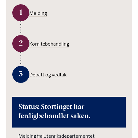
1
Melding
2
Komitébehandling
3
Debatt og vedtak
Status: Stortinget har
ferdigbehandlet saken.
Melding fra Utenriksdepartementet