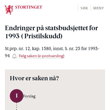
Stortinget.no
SØK
MENY
Endringer på statsbudsjettet for
1993 ( Pristilskudd)
St.prp. nr. 12, kap. 1580, innst. S. nr. 25 for 1993-
Følg saken (e-postvarsling)
94
Hvor er saken nå?
1
Forslag