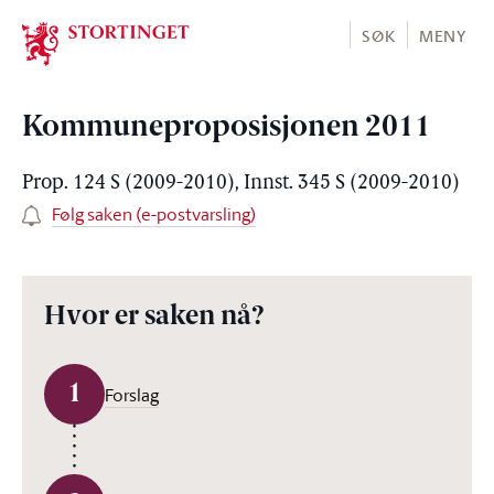
Stortinget.no
SØK
MENY
Kommuneproposisjonen 2011
Prop. 124 S (2009-2010), Innst. 345 S (2009-2010)
Følg saken (e-postvarsling)
Hvor er saken nå?
1
Forslag