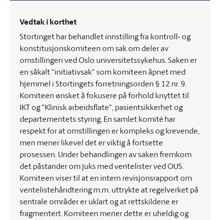
Vedtak i korthet
Stortinget har behandlet innstilling fra kontroll- og
konstitusjonskomiteen om sak om deler av
omstillingen ved Oslo universitetssykehus. Saken er
en såkalt "initiativsak" som komiteen åpnet med
hjemmel i Stortingets forretningsorden § 12 nr. 9.
Komiteen ønsket å fokusere på forhold knyttet til
IKT og "Klinisk arbeidsflate", pasientsikkerhet og
departementets styring. En samlet komité har
respekt for at omstillingen er kompleks og krevende,
men mener likevel det er viktig å fortsette
prosessen. Under behandlingen av saken fremkom
det påstander om juks med ventelister ved OUS.
Komiteen viser til at en intern revisjonsrapport om
ventelistehåndtering m.m. uttrykte at regelverket på
sentrale områder er uklart og at rettskildene er
fragmentert. Komiteen mener dette er uheldig og