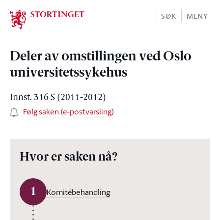
Stortinget.no
SØK
MENY
Deler av omstillingen ved Oslo
universitetssykehus
Innst. 316 S (2011-2012)
Følg saken (e-postvarsling)
Hvor er saken nå?
1
Komitébehandling