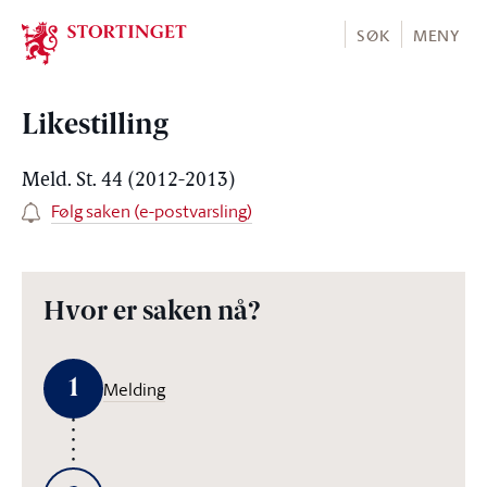
Stortinget.no
SØK
MENY
Likestilling
Meld. St. 44 (2012-2013)
Følg saken (e-postvarsling)
Hvor er saken nå?
1
Melding