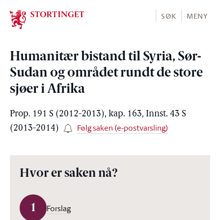
Stortinget.no
SØK
MENY
Humanitær bistand til Syria, Sør-
Sudan og området rundt de store
sjøer i Afrika
Prop. 191 S (2012-2013), kap. 163, Innst. 43 S
Følg saken (e-postvarsling)
(2013-2014)
Hvor er saken nå?
1
Forslag