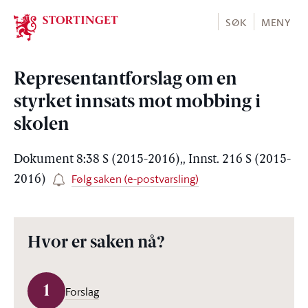
Stortinget.no
SØK
MENY
Representantforslag om en
styrket innsats mot mobbing i
skolen
Dokument 8:38 S (2015-2016),, Innst. 216 S (2015-
Følg saken (e-postvarsling)
2016)
Hvor er saken nå?
1
Forslag