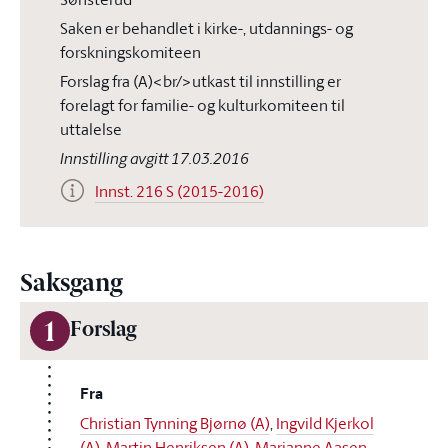
Saken er behandlet i kirke-, utdannings- og
forskningskomiteen
Forslag fra (A)<br/>utkast til innstilling er
forelagt for familie- og kulturkomiteen til
uttalelse
Innstilling avgitt 17.03.2016
Innst. 216 S (2015-2016)
Saksgang
1
Forslag
Fra
Christian Tynning Bjørnø (A)
,
Ingvild Kjerkol
(A)
,
Martin Henriksen (A)
,
Marianne Aasen