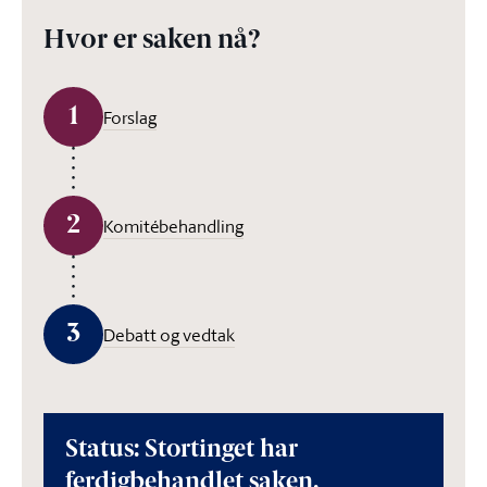
Hvor er saken nå?
1
Forslag
2
Komitébehandling
3
Debatt og vedtak
Status: Stortinget har
ferdigbehandlet saken.