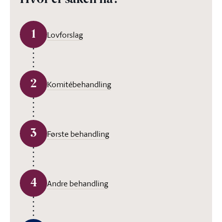
Hvor er saken nå?
1
Lovforslag
2
Komitébehandling
3
Første behandling
4
Andre behandling