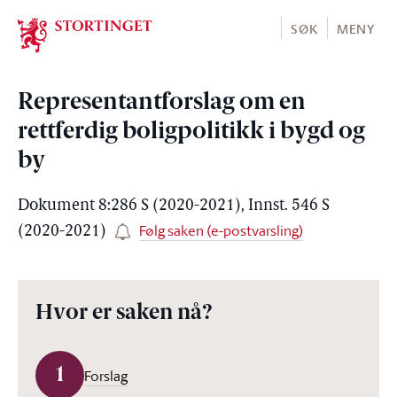
Stortinget.no
SØK
MENY
Representantforslag om en
rettferdig boligpolitikk i bygd og
by
Dokument 8:286 S (2020-2021), Innst. 546 S
Følg saken (e-postvarsling)
(2020-2021)
Hvor er saken nå?
1
Forslag