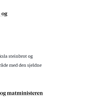
 og
sla steinbrot og
mråde med den sjeldne
- og matministeren