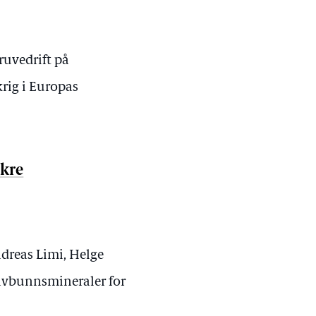
ruvedrift på
krig i Europas
ikre
ndreas Limi, Helge
avbunnsmineraler for