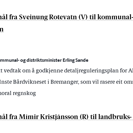
ål fra Sveinung Rotevatn (V) til kommunal-
en
mmunal- og distriktsminister Erling Sande
t vedtak om å godkjenne detaljreguleringsplan for Ak
nste Bårdvikneset i Bremanger, som vil rasere eit o
oral regnskog
l fra Mímir Kristjánsson (R) til landbruks