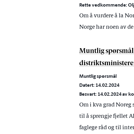
Rette vedkommende: Olje
Om å vurdere å la Nor
Norge har noen av de
Muntlig spørsmål 
distriktsminister
Muntlig spørsmål
Datert: 14.02.2024
Besvart: 14.02.2024 av ko
Om i kva grad Noreg s
til å sprengje fjellet 
faglege råd og til int