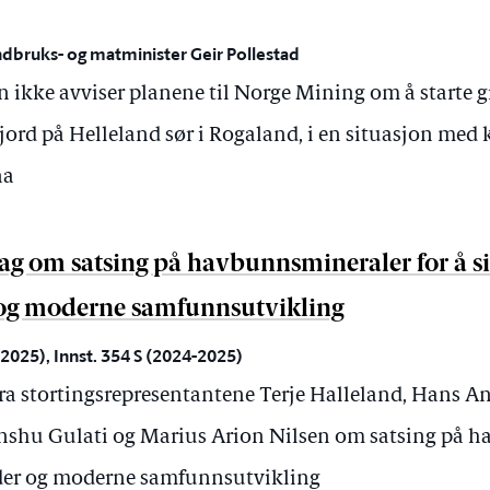
ndbruks- og matminister Geir Pollestad
 ikke avviser planene til Norge Mining om å starte g
ord på Helleland sør i Rogaland, i en situasjon med 
na
ag om satsing på havbunnsmineraler for å s
 og moderne samfunnsutvikling
025), Innst. 354 S (2024-2025)
ra stortingsrepresentantene Terje Halleland, Hans A
shu Gulati og Marius Arion Nilsen om satsing på h
eder og moderne samfunnsutvikling