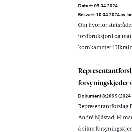
Datert: 03.04.2024
Besvart: 10.04.2024 av la
Om hvorfor statsråden
jordbruksjord og matj
kornkammer i Ukrai
Representantforsl
forsyningskjeder
Dokument 8:206 S (2024-2
Representantforslag f
André Njåstad, Himan
å sikre forsyningskj