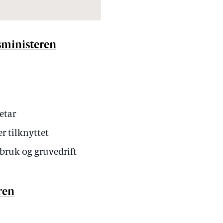
gsministeren
etar
r tilknyttet
dbruk og gruvedrift
ren