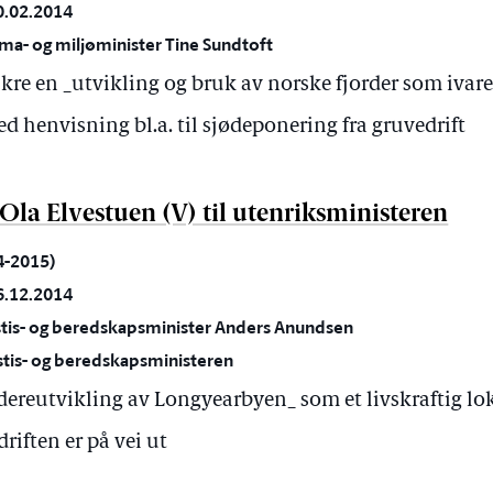
0.02.2014
ima- og miljøminister Tine Sundtoft
ikre en _utvikling og bruk av norske fjorder som ivare
 henvisning bl.a. til sjødeponering fra gruvedrift
 Ola Elvestuen (V) til utenriksministeren
14-2015)
6.12.2014
ustis- og beredskapsminister Anders Anundsen
is- og beredskapsministeren
idereutvikling av Longyearbyen_ som et livskraftig 
driften er på vei ut