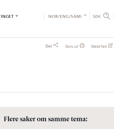
TINGET
NOR/ENG/SÁMI
SØK
Del
Skriv ut
Meld feil
Flere saker om samme tema: