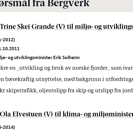
ørsmål fra Bergverk
 Trine Skei Grande (V) til miljø- og utviklin
11-2012)
1.10.2011
ljø- og utviklingsminister Erik Solheim
ikre en _utvikling og bruk av norske fjorder_ som ivar
 bærekraftig utnyttelse, med bakgrunn i utfordringe
 skipstrafikk, oljeutslipp fra skip og utslipp fra jor
 Ola Elvestuen (V) til klima- og miljøministe
13-2014)