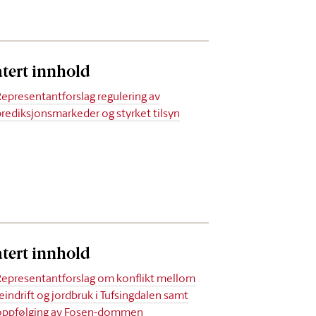
atert innhold
Representantforslag regulering av
prediksjonsmarkeder og styrket tilsyn
atert innhold
Representantforslag om konflikt mellom
reindrift og jordbruk i Tufsingdalen samt
oppfølging av Fosen-dommen