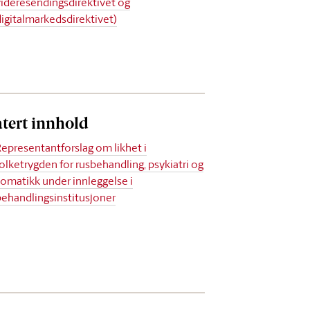
videresendingsdirektivet og
digitalmarkedsdirektivet)
atert innhold
Representantforslag om likhet i
folketrygden for rusbehandling, psykiatri og
somatikk under innleggelse i
behandlingsinstitusjoner