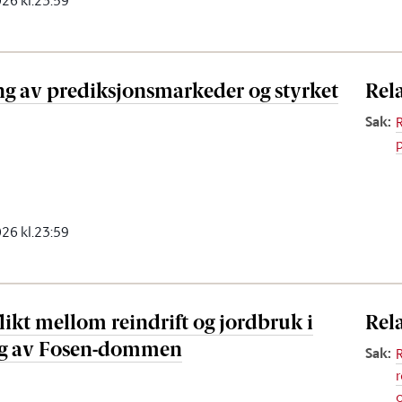
2026 kl.23:59
ng av prediksjonsmarkeder og styrket
Rel
Sak
:
2026 kl.23:59
ikt mellom reindrift og jordbruk i
Rel
ng av Fosen-dommen
Sak
: