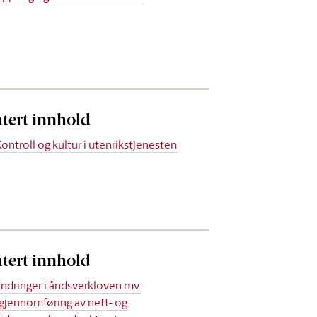
atert innhold
Kontroll og kultur i utenrikstjenesten
atert innhold
Endringer i åndsverkloven mv.
(gjennomføring av nett- og