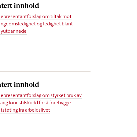
atert innhold
Representantforslag om tiltak mot
ungdomsledighet og ledighet blant
nyutdannede
atert innhold
Representantforslag om styrket bruk av
varig lønnstilskudd for å forebygge
tstøting fra arbeidslivet