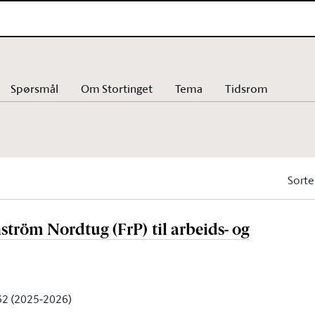
Spørsmål
Om Stortinget
Tema
Tidsrom
Sorte
nström Nordtug (FrP) til arbeids- og
 32 (2025-2026)