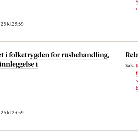
2026 kl.23:59
t i folketrygden for rusbehandling,
Rel
innleggelse i
Sak
:
2026 kl.23:59