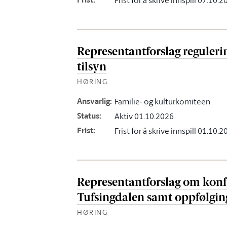
Frist for å skrive innspill 07.10.
Representantforslag reguleri
tilsyn
HØRING
Ansvarlig
:
Familie- og kulturkomiteen
Status
:
Aktiv 01.10.2026
Frist
:
Frist for å skrive innspill 01.10.
Representantforslag om konfl
Tufsingdalen samt oppfølgi
HØRING