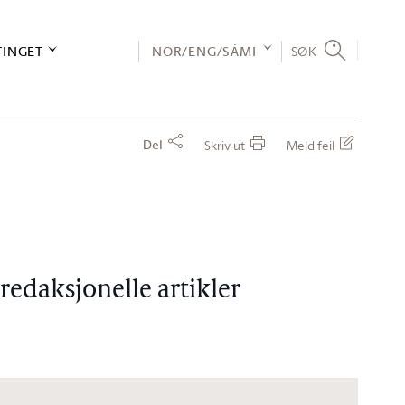
TINGET
NOR/ENG/SÁMI
SØK
Del
Skriv ut
Meld feil
 redaksjonelle artikler