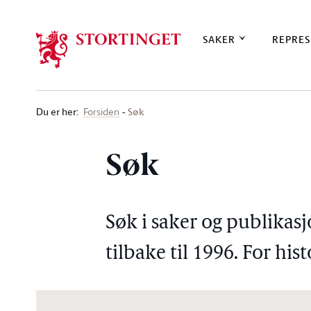
Stortinget.no
SAKER
REPRES
Du er her
:
Søk
Forsiden
Søk
Søk i saker og publikasj
tilbake til 1996. For his