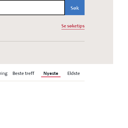
Søk
Se søketips
Beste treff
Eldste
Nyeste
ring
: