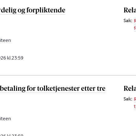
delig og forpliktende
Rel
Sak
:
iteen
2026 kl.23:59
taling for tolketjenester etter tre
Rel
Sak
:
iteen