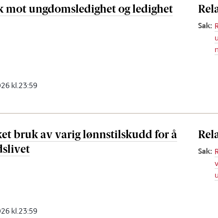
ak mot ungdomsledighet og ledighet
Rel
Sak
:
2026 kl.23:59
et bruk av varig lønnstilskudd for å
Rel
dslivet
Sak
:
u
2026 kl.23:59