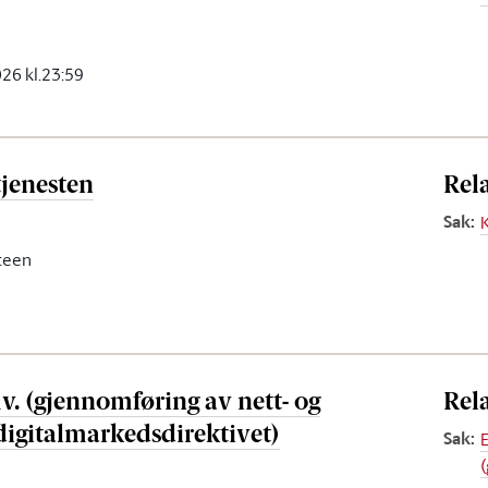
2026 kl.23:59
tjenesten
Rel
Sak
:
teen
. (gjennomføring av nett- og
Rel
digitalmarkedsdirektivet)
Sak
: