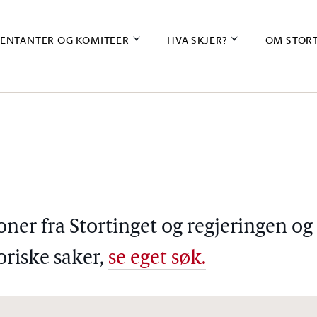
ENTANTER OG KOMITEER
HVA SKJER?
OM STOR
oner fra Stortinget og regjeringen og
toriske saker,
se eget søk.