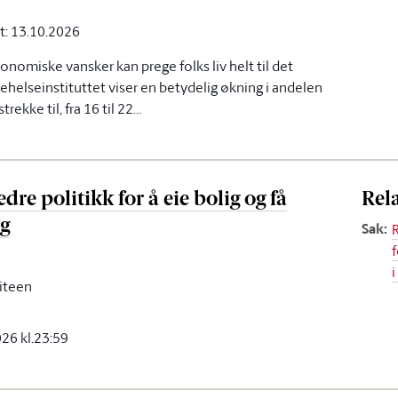
t: 13.10.2026
onomiske vansker kan prege folks liv helt til det
ehelseinstituttet viser en betydelig økning i andelen
trekke til, fra 16 til 22…
re politikk for å eie bolig og få
Rel
ng
Sak
:
f
i
iteen
2026 kl.23:59