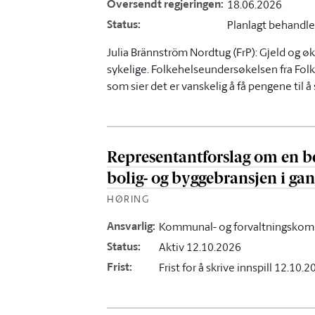
Oversendt regjeringen
:
18.06.2026
Status
:
Planlagt behandle
Julia Brännström Nordtug (FrP): Gjeld og øk
sykelige. Folkehelseundersøkelsen fra Folk
som sier det er vanskelig å få pengene til å s
Representantforslag om en bed
bolig- og byggebransjen i ga
HØRING
Ansvarlig
:
Kommunal- og forvaltningskom
Status
:
Aktiv 12.10.2026
Frist
:
Frist for å skrive innspill 12.10.