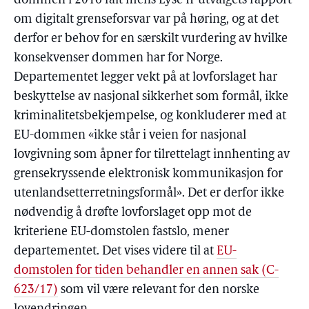
dommen i 2016 falt mens Lyse II-utvalgets rapport
om digitalt grenseforsvar var på høring, og at det
derfor er behov for en særskilt vurdering av hvilke
konsekvenser dommen har for Norge.
Departementet legger vekt på at lovforslaget har
beskyttelse av nasjonal sikkerhet som formål, ikke
kriminalitetsbekjempelse, og konkluderer med at
EU-dommen «ikke står i veien for nasjonal
lovgivning som åpner for tilrettelagt innhenting av
grensekryssende elektronisk kommunikasjon for
utenlandsetterretningsformål». Det er derfor ikke
nødvendig å drøfte lovforslaget opp mot de
kriteriene EU-domstolen fastslo, mener
departementet. Det vises videre til at
EU-
domstolen for tiden behandler en annen sak (C-
623/17)
som vil være relevant for den norske