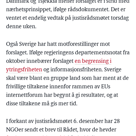
Danmark og Tsjekkia mener forslaget er i strid med
nærhetsprinsippet, ifølge rådsdokumentet. Det er
ventet et endelig vedtak på justisrådsmøtet torsdag
denne uken.
Også Sverige har hatt motforestillinger mot
forslaget. Ifølge regjeringens departementsnotat fra
oktober innebærer forslaget
en begrensing i
ytringsfriheten
og informasjonsfriheten. Sverige
skal være blant en gruppe land som har ment at de
frivillige tiltakene innenfor rammen av EUs
internettforum har begynt å gi resultater, og at
disse tiltakene må gis mer tid.
I forkant av justisrådsmøtet 6. desember har 28
NGOer sendt et brev til Rådet, hvor de hevder