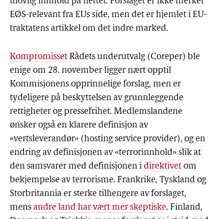
ulovlig innhold på nettet. Forslaget er ikke merket
EØS-relevant fra EUs side, men det er hjemlet i EU-
traktatens artikkel om det indre marked.
Kompromisset
Rådets underutvalg (Coreper) ble
enige om 28. november ligger nært opptil
Kommisjonens opprinnelige forslag, men er
tydeligere på beskyttelsen av grunnleggende
rettigheter og pressefrihet. Medlemslandene
ønsker også en klarere definisjon av
«vertsleverandør» (hosting service provider), og en
endring av definisjonen av «terrorinnhold» slik at
den samsvarer med definisjonen i
direktivet
om
bekjempelse av terrorisme. Frankrike, Tyskland og
Storbritannia er sterke tilhengere av forslaget,
mens
andre land har vært mer skeptiske
. Finland,