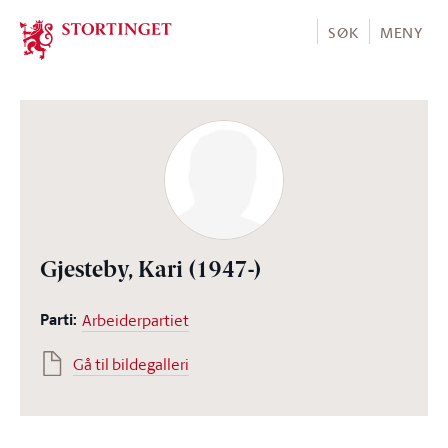
Stortinget.no
SØK
MENY
Gjesteby, Kari
(1947-)
Parti:
Arbeiderpartiet
Gå til bildegalleri