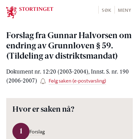
Stortinget.no
SØK
MENY
Forslag fra Gunnar Halvorsen om
endring av Grunnloven § 59.
(Tildeling av distriktsmandat)
Dokument nr. 12:20 (2003-2004), Innst. S. nr. 190
Følg saken (e-postvarsling)
(2006-2007)
Hvor er saken nå?
1
Forslag