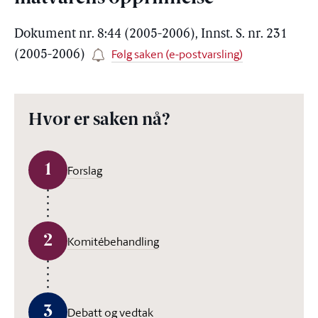
Dokument nr. 8:44 (2005-2006), Innst. S. nr. 231
Følg saken (e-postvarsling)
(2005-2006)
Hvor er saken nå?
1
Forslag
2
Komitébehandling
3
Debatt og vedtak