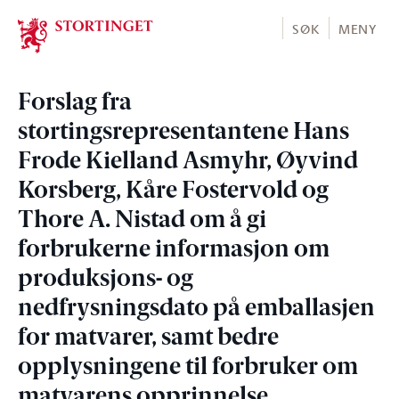
Stortinget.no
SØK
MENY
Forslag fra
stortingsrepresentantene Hans
Frode Kielland Asmyhr, Øyvind
Korsberg, Kåre Fostervold og
Thore A. Nistad om å gi
forbrukerne informasjon om
produksjons- og
nedfrysningsdato på emballasjen
for matvarer, samt bedre
opplysningene til forbruker om
matvarens opprinnelse