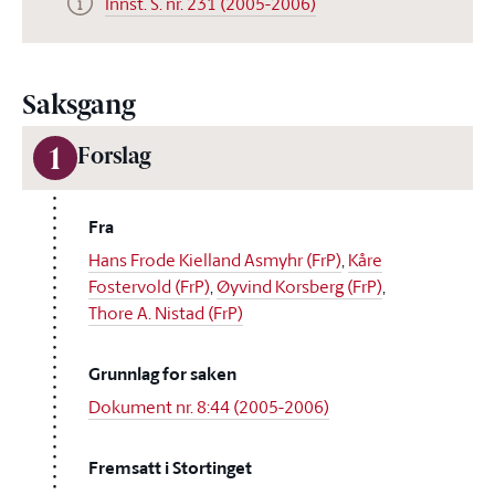
Innst. S. nr. 231 (2005-2006)
Saksgang
1
Forslag
Fra
Hans Frode Kielland Asmyhr (FrP)
,
Kåre
Fostervold (FrP)
,
Øyvind Korsberg (FrP)
,
Thore A. Nistad (FrP)
Grunnlag for saken
Dokument nr. 8:44 (2005-2006)
Fremsatt i Stortinget