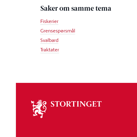
Saker om samme tema
Fiskerier
Grensespørsmål
Svalbard
Traktater
Om
stortinget