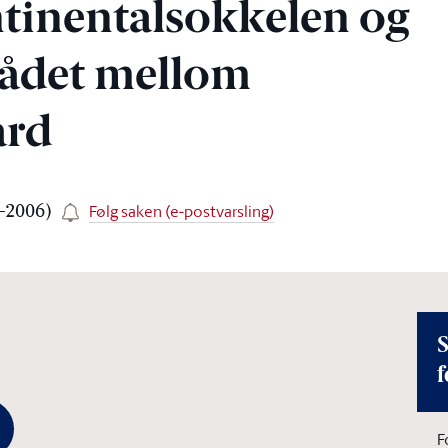
tinentalsokkelen og
rådet mellom
ard
Følg saken (e-postvarsling)
5-2006)
S
f
F