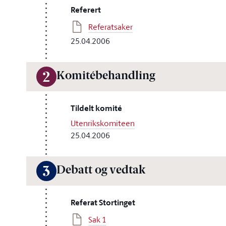
Referert
Referatsaker
25.04.2006
Komitébehandling
2
Tildelt komité
Utenrikskomiteen
25.04.2006
Debatt og vedtak
3
Referat Stortinget
Sak 1