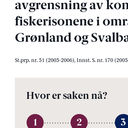
avgrensning av kon
fiskerisonene i om
Grønland og Svalb
St.prp. nr. 51 (2005-2006), Innst. S. nr. 170 (200
Hvor er saken nå?
1
2
3