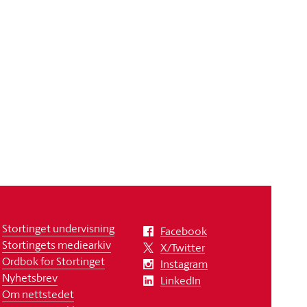
Stortinget undervisning
Facebook
Stortingets mediearkiv
X/Twitter
Ordbok for Stortinget
Instagram
Nyhetsbrev
LinkedIn
Om nettstedet