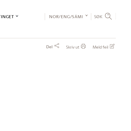
TINGET
NOR/ENG/SÁMI
SØK
Del
Skriv ut
Meld feil