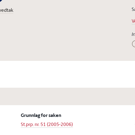
S
vedtak
V
I
Grunnlag for saken
St.prp. nr. 51 (2005-2006)