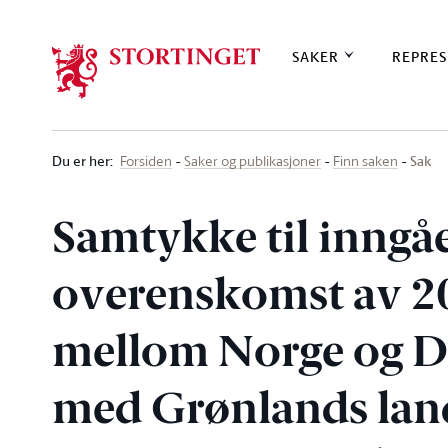
Stortinget.no
SAKER
REPRES
Du er her
:
Sak
Forsiden
Saker og publikasjoner
Finn saken
Samtykke til inngåe
overenskomst av 20
mellom Norge og 
med Grønlands lan