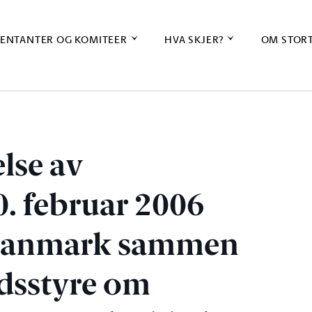
ENTANTER OG KOMITEER
HVA SKJER?
OM STOR
lse av
. februar 2006
Danmark sammen
dsstyre om