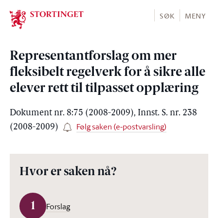
Stortinget.no
SØK
MENY
Representantforslag om mer
fleksibelt regelverk for å sikre alle
elever rett til tilpasset opplæring
Dokument nr. 8:75 (2008-2009), Innst. S. nr. 238
Følg saken (e-postvarsling)
(2008-2009)
Hvor er saken nå?
1
Forslag