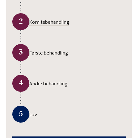
2
Komitébehandling
3
Første behandling
4
Andre behandling
5
Lov