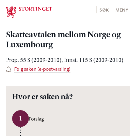
Stortinget.no
SØK
MENY
Skatteavtalen mellom Norge og
Luxembourg
Prop. 55 S (2009-2010), Innst. 115 S (2009-2010)
Følg saken (e-postvarsling)
Hvor er saken nå?
1
Forslag