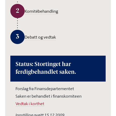
2
Komitébehandling
3
Debatt og vedtak
Status: Stortinget har
ferdigbehandlet saken.
Forslag fra Finansdepartementet
Saken er behandlet i finanskomiteen
Vedtak i korthet
Innstilling avgitt 15.12.2009