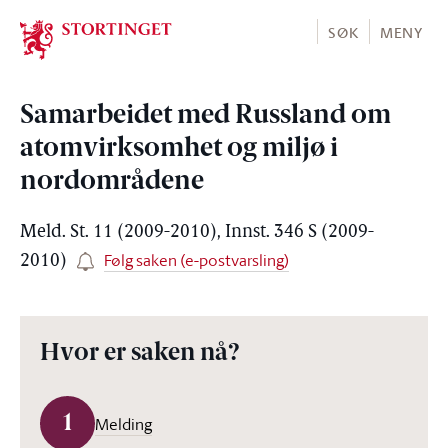
Stortinget.no
SØK
MENY
Samarbeidet med Russland om
atomvirksomhet og miljø i
nordområdene
Meld. St. 11 (2009-2010), Innst. 346 S (2009-
Følg saken (e-postvarsling)
2010)
Hvor er saken nå?
1
Melding