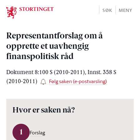
Stortinget.no
SØK
MENY
Representantforslag om å
opprette et uavhengig
finanspolitisk råd
Dokument 8:100 S (2010-2011), Innst. 358 S
Følg saken (e-postvarsling)
(2010-2011)
Hvor er saken nå?
1
Forslag