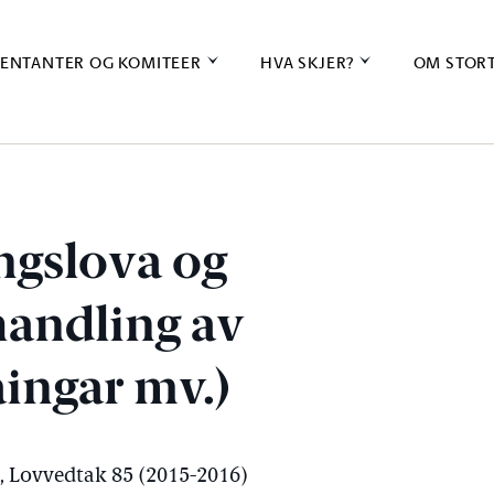
ENTANTER OG KOMITEER
HVA SKJER?
OM STOR
ngslova og
andling av
ngar mv.)
), Lovvedtak 85 (2015-2016)