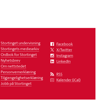
Stortinget undervisning
Facebook
Stortingets mediearkiv
X/Twitter
Ordbok for Stortinget
Instagram
Nyhetsbrev
LinkedIn
Om nettstedet
Personvernerklæring
RSS
Tilgjengelighetserklæring
Kalender (iCal)
Jobb på Stortinget