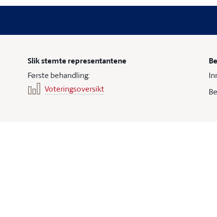
Slik stemte representantene
Be
Første behandling:
In
Voteringsoversikt
Be