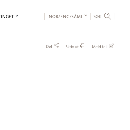
TINGET
NOR/ENG/SÁMI
SØK
Del
Skriv ut
Meld feil