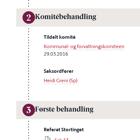
Komitébehandling
2
Tildelt komité
Kommunal- og forvaltningskomiteen
29.03.2016
Saksordfører
Heidi Greni (Sp)
Første behandling
3
Referat Stortinget