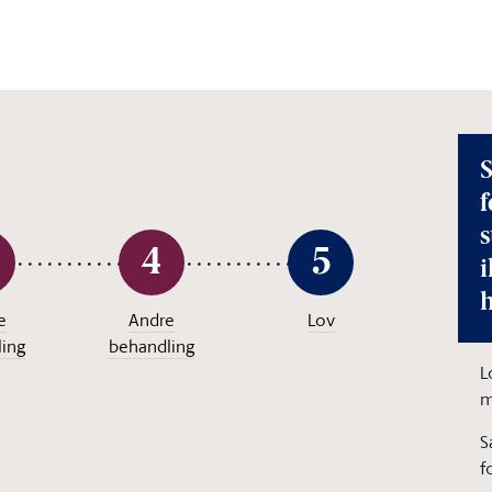
S
f
4
5
i
e
Andre
Lov
ing
behandling
L
m
S
f