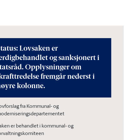
tatus: Lovsaken er
erdigbehandlet og sanksjonert i
statsråd. Opplysninger om
krafttredelse fremgår nederst i
høyre kolonne.
ovforslag fra Kommunal- og
oderniseringsdepartementet
aken er behandlet i kommunal- og
orvaltningskomiteen