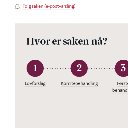
Følg saken (e-postvarsling)
Hvor er saken nå?
1
2
3
Lovforslag
Komitébehandling
Først
behandl