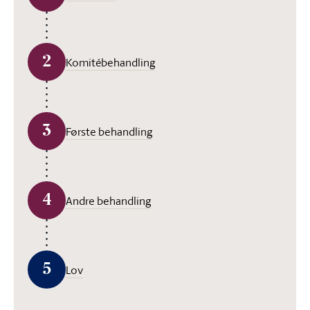
2
Komitébehandling
3
Første behandling
4
Andre behandling
5
Lov