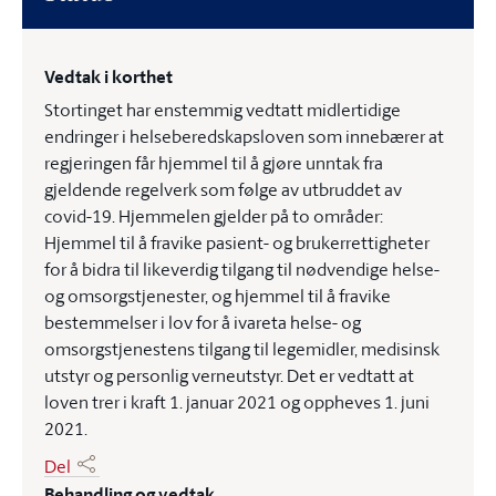
Vedtak i korthet
Stortinget har enstemmig vedtatt midlertidige
endringer i helseberedskapsloven som innebærer at
regjeringen får hjemmel til å gjøre unntak fra
gjeldende regelverk som følge av utbruddet av
covid-19. Hjemmelen gjelder på to områder:
Hjemmel til å fravike pasient- og brukerrettigheter
for å bidra til likeverdig tilgang til nødvendige helse-
og omsorgstjenester, og hjemmel til å fravike
bestemmelser i lov for å ivareta helse- og
omsorgstjenestens tilgang til legemidler, medisinsk
utstyr og personlig verneutstyr. Det er vedtatt at
loven trer i kraft 1. januar 2021 og oppheves 1. juni
2021.
Del
Behandling og vedtak