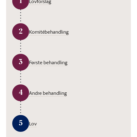
1
Lovforslag
2
Komitébehandling
3
Første behandling
4
Andre behandling
5
Lov