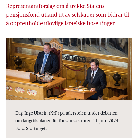
Representantforslag om å trekke Statens
pensjonsfond utland ut av selskaper som bidrar til
å opprettholde ulovlige israelske bosettinger
Dag-Inge Ulstein (KrF) på talerstolen under debatten
om langtidsplanen for forsvarssektoren 11. juni 2024.
Foto: Stortinget.