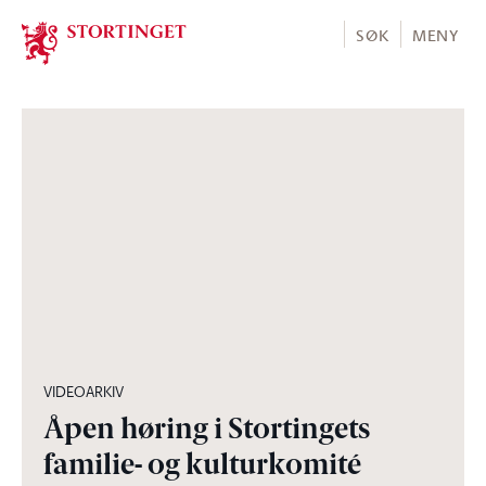
Stortinget.no
SØK
MENY
01:19:02
VIDEOARKIV
Åpen høring i Stortingets
familie- og kulturkomité