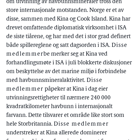
om utvinning av havbunnsmineraler tross den
store internasjonale motstanden. Norge er et av
disse, sammen med Kina og Cook Island. Kina har
drevet omfattende diplomatisk virksomhet i ISA
de siste tiårene, og har med det i stor grad definert
både spillereglene og satt dagsorden i ISA.
Disse
medlemmer
be merker seg at Kina ved
forhandlingsmøte i ISA i juli blokkerte diskusjoner
om beskyttelse av det marine miljø i forbindelse
med havbunnsmineralaktivitet.
Disse
medlemmer
påpeker at Kina i dag eier
utvinningsrettigheter til nærmere 240 000
kvadratkilometer havbunn i internasjonalt
farvann. Dette tilsvarer et område like stort som
hele Storbritannia.
Disse medlemmer
understreker at Kina allerede dominerer