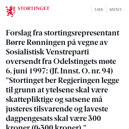
Stortinget.no
SØK
MENY
Forslag fra stortingsrepresentant
Børre Rønningen på vegne av
Sosialistisk Venstreparti
oversendt fra Odelstingets møte
6. juni 1997: (Jf. Innst. O. nr. 94)
"Stortinget ber Regjeringen legge
til grunn at ytelsene skal være
skattepliktige og satsene må
justeres tilsvarende og laveste
dagpengesats skal være 300
kroner (0-300 kroner)."