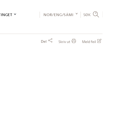
TINGET
NOR/ENG/SÁMI
SØK
Del
Skriv ut
Meld feil