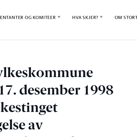
ENTANTER OG KOMITEER
HVA SKJER?
OM STOR
fylkeskommune
 17. desember 1998
lkestinget
else av