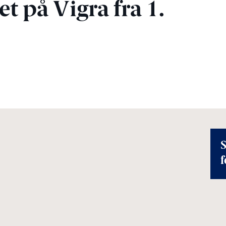
t på Vigra fra 1.
S
f